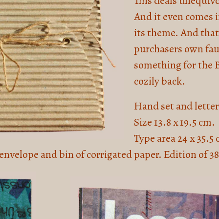
This deals unequivo
And it even comes i
its theme. And that 
purchasers own faul
something for the B
cozily back.
Hand set and lette
Size 13.8 x 19.5 cm.
Type area 24 x 35.5 
n envelope
and bin of corrigated paper. Edition of 38