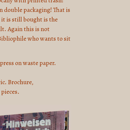
cally with printed trash!
n double packaging! That is
it is still bought is the
t. Again this is not
ibliophile who wants to sit
rpress on waste paper.
cic. Brochure,
 pieces.