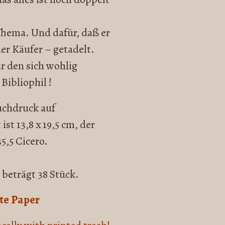
 Thema. Und dafür, daß er
der Käufer – getadelt.
ür den sich wohlig
Bibliophil !
uchdruck auf
st 13,8 x 19,5 cm, der
35,5 Cicero.
 beträgt 38 Stück.
te Paper